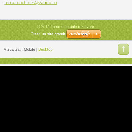
terra.ma
chines@y
ahoo.ro
© 2014 Toate drepturile rezervate.
Creați un site gratuit
Vizualizați:
Mobile
|
Desktop