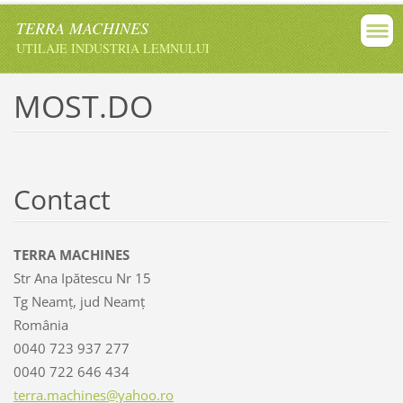
TERRA MACHINES
UTILAJE INDUSTRIA LEMNULUI
MOST.DO
Contact
TERRA MACHINES
Str Ana Ipătescu Nr 15
Tg Neamț, jud Neamț
România
0040 723 937 277
0040 722 646 434
terra.ma
chines@y
ahoo.ro