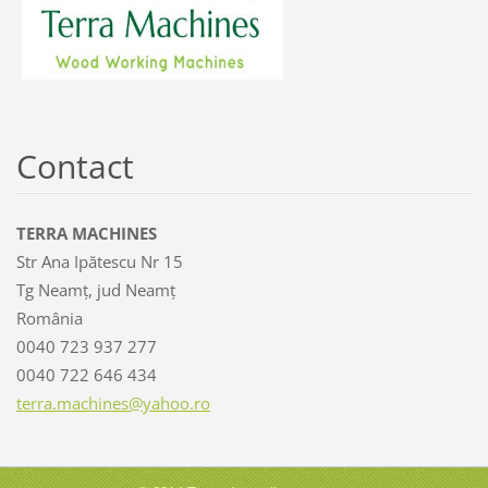
Contact
TERRA MACHINES
Str Ana Ipătescu Nr 15
Tg Neamț, jud Neamț
România
0040 723 937 277
0040 722 646 434
terra.ma
chines@y
ahoo.ro