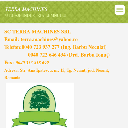
TERRA MACHINES
UTILAJE INDUSTRIA LEMNULUI
SC TERRA MACHINES SRL
Email: terra.machines@yahoo.ro
Telefon:0040 723 937 277 (Ing. Barbu Neculai)
0040 722 646 434 (Drd. Barbu Ionuț)
Fax:
0040 333 818 699
Adresa: Str. Ana Ipatescu, nr. 15, Tg. Neamt, jud. Neamt,
Romania