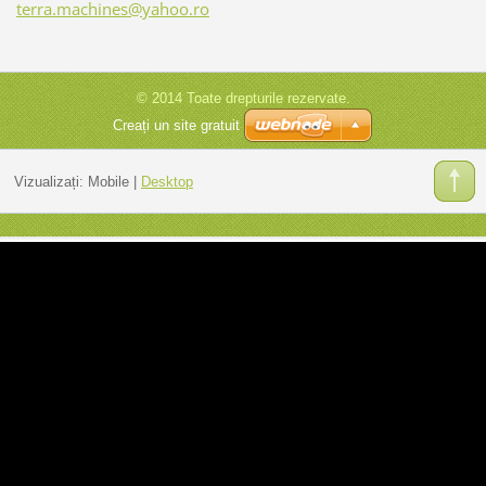
terra.ma
chines@y
ahoo.ro
© 2014 Toate drepturile rezervate.
Creați un site gratuit
Vizualizați:
Mobile
|
Desktop