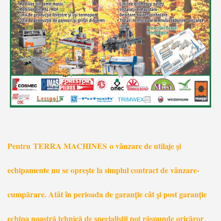
Pentru TERRA MACHINES o vânzare de utilaje și
echipamente nu se oprește la simplul contract de vânzare-
cumpărare. Atât în perioada de garanție cât și post garanție
echipa noastră tehnică de specialiștii pot răspunde oricăror