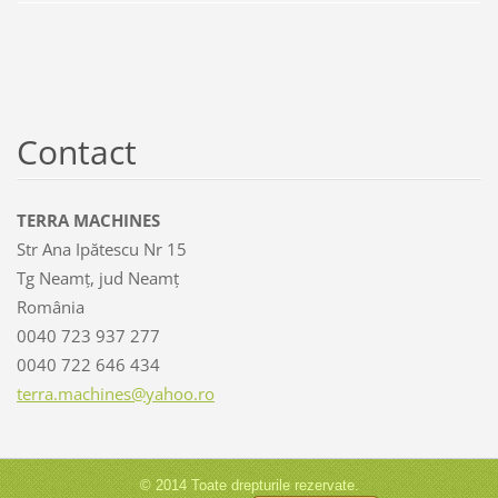
Contact
TERRA MACHINES
Str Ana Ipătescu Nr 15
Tg Neamț, jud Neamț
România
0040 723 937 277
0040 722 646 434
terra.ma
chines@y
ahoo.ro
© 2014 Toate drepturile rezervate.